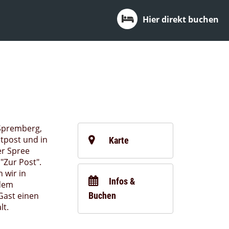
Hier direkt buchen
Spremberg,
tpost und in
Karte
er Spree
"Zur Post".
n wir in
Infos &
dem
ast einen
Buchen
t.