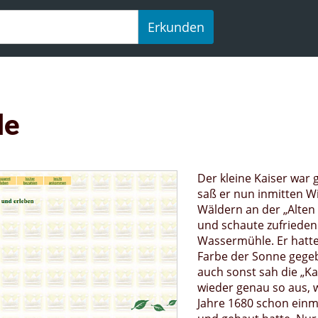
Erkunden
le
Der kleine Kaiser war g
saß er nun inmitten W
Wäldern an der „Alten
und schaute zufrieden
Wassermühle. Er hatte 
Farbe der Sonne gege
auch sonst sah die „K
wieder genau so aus, w
Jahre 1680 schon einm