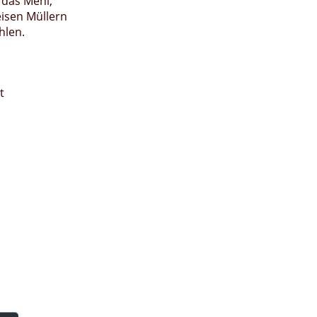
 das Mehl,
eisen Müllern
hlen.
t