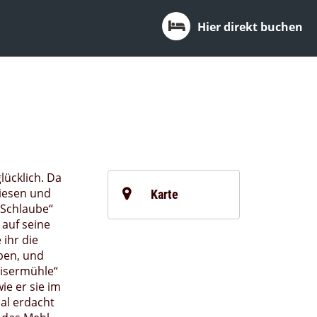
Hier direkt buchen
lücklich. Da
iesen und
Karte
 Schlaube“
 auf seine
ihr die
ben, und
aisermühle“
ie er sie im
al erdacht