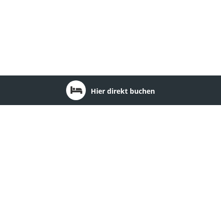
Hier direkt buchen
Ort: Burg
1
Insel-Information Fehmarn