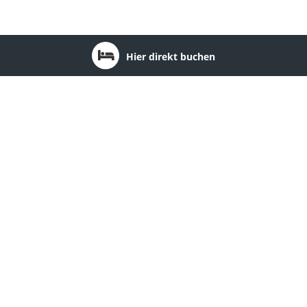
Hier direkt buchen
Bundesland: Brandenburg
1
2
3
4
5
6
7
8
9
10
11
12
13
14
Seehotel Schorfheide
Ort:
Althüttendorf
Region:
Barnimer Land