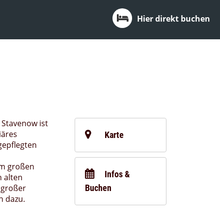
Hier direkt buchen
 Stavenow ist
iäres
Karte
gepflegten
em großen
Infos &
 alten
 großer
Buchen
h dazu.