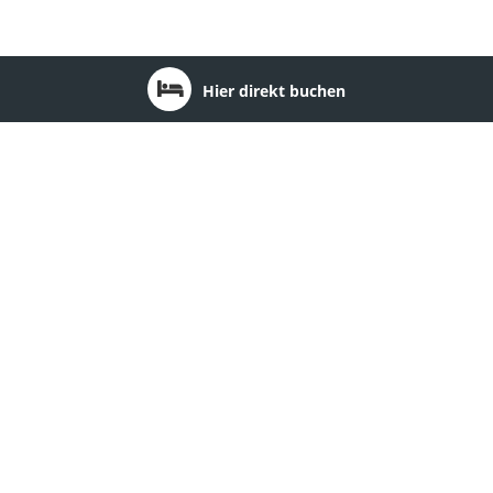
Hier direkt buchen
Bundesland: Brandenburg
1
2
3
4
5
6
7
8
9
10
11
12
13
14
Seehotel Schorfheide
Ort:
Althüttendorf
Region:
Barnimer Land