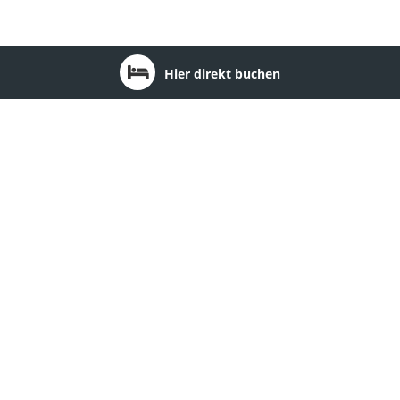
Hier direkt buchen
Bundesland: Brandenburg
1
2
3
4
5
6
7
8
9
10
11
12
13
14
Seehotel Schorfheide
Ort:
Althüttendorf
Region:
Barnimer Land