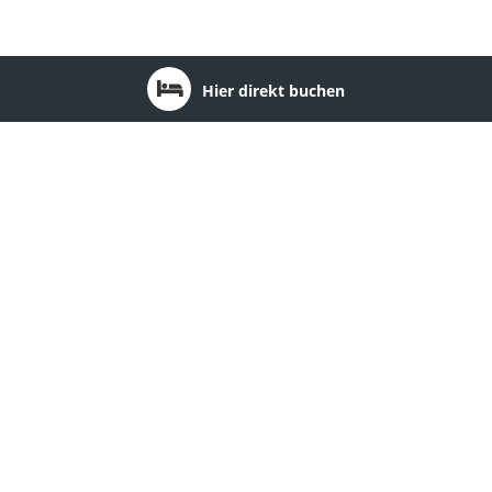
Hier direkt buchen
Bundesland: Brandenburg
1
2
3
4
5
6
7
8
9
10
11
12
13
14
Seehotel Schorfheide
Ort:
Althüttendorf
Region:
Barnimer Land